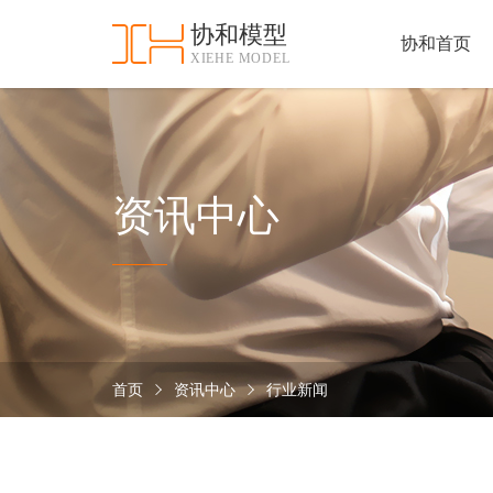
协和模型
协和首页
XIEHE MODEL
协
和
首
手
页
板
模
资
资讯中心
型
质
认
加
证
工
实
保
力
密
措
首页
资讯中心
行业新闻
关
施
于
协
联
和