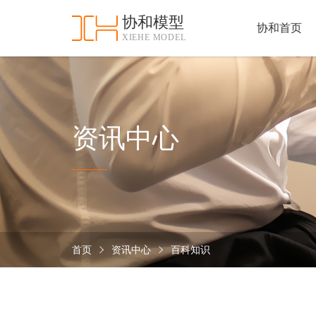
协和模型
协和首页
XIEHE MODEL
协
和
首
手
页
板
模
资
资讯中心
型
质
认
加
证
工
实
保
力
密
措
首页
资讯中心
百科知识
关
施
于
协
联
和