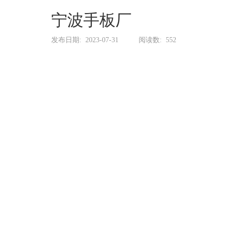
系
协
宁波手板厂
和
发布日期:
2023-07-31
阅读数:
552