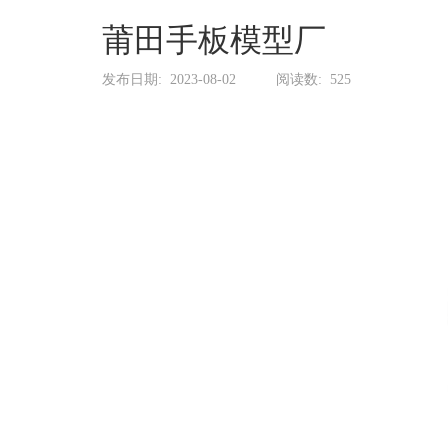
系
协
莆田手板模型厂
和
发布日期:
2023-08-02
阅读数:
525