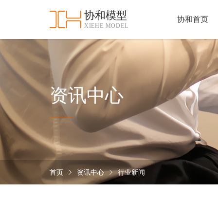
协和模型
协和首页
XIEHE MODEL
协
和
首
手
页
板
模
资
资讯中心
型
质
认
加
证
工
实
保
力
密
措
首页
资讯中心
行业新闻
关
施
于
协
联
和