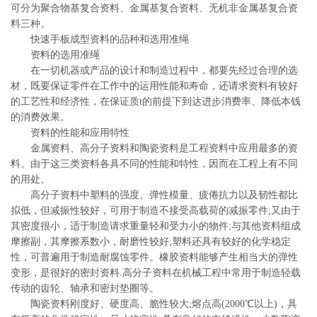
可分为聚合物基复合资料、金属基复合资料、无机非金属基复合资
料三种。
快速手板成型资料的品种和选用准绳
资料的选用准绳
在一切机器或产品的设计和制造过程中，都要先经过合理的选
材，既要保证零件在工作中的运用性能和寿命，还请求资料有较好
的工艺性和经济性，在保证质t的前提下到达进步消费率、降低本钱
的消费效果。
资料的性能和应用特性
金属资料、高分子资料和陶瓷资料是工程资料中应用最多的资
料。由于这三类资料各具不同的性能和特性，因而在工程上有不同
的用处。
高分子资料中塑料的强度、弹性模量、疲倦抗力以及韧性都比
拟低，但减振性较好，可用于制造不接受高载荷的减振零件;又由于
其密度很小，适于制造请求重量轻和受力小的物件;与其他资料组成
摩擦副，其摩擦系数小，耐磨性较好;塑料还具有较好的化学稳定
性，可普遍用于制造耐腐蚀零件。橡胶资料能够产生相当大的弹性
变形，是很好的密封资料.高分子资料在机械工程中常用于制造轻载
传动的齿轮、轴承和密封垫圈等。
陶瓷资料刚度好、硬度高、脆性较大;熔点高(2000℃以上)，具