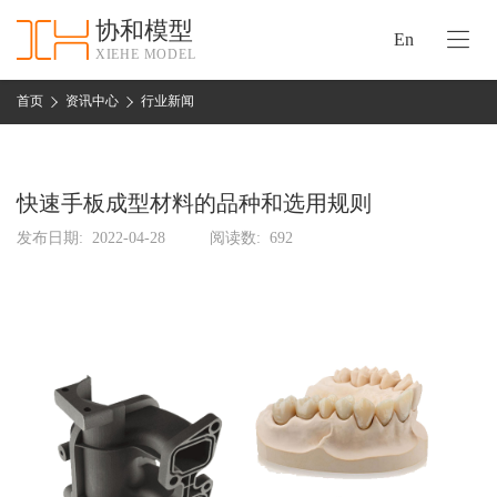
协和模型
En
XIEHE MODEL
协
和
首页
资讯中心
行业新闻
首
手
页
板
模
快速手板成型材料的品种和选用规则
资
型
质
发布日期:
2022-04-28
阅读数:
692
认
加
证
工
实
保
力
密
措
关
施
于
协
联
和