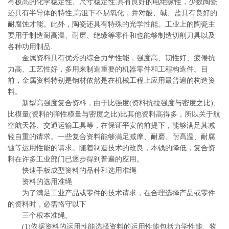
有极高的化学稳定性、尺寸稳定性;具有良好的电绝缘性，少数陶瓷
还具有半导体的特性;高沮下不易氧化，并对酸、碱、盐具有良好的
耐腐蚀才能。此外，陶瓷还具有特殊的光学性能。工业上的陶瓷主
要用于制造耐高温、耐磨、绝缘等零件和也能够制造切削刀具以及
各种功用制品.
金属资料具有优秀的综合力学性能，强度高、韧性好、疲倦抗
力高、工艺性好，多用来制造重要的机器零件和工程构造件。目
前，金属资料特别是钢材依然是在机械工程上应用最普遍的构造资
料。
新型高强度复合资料，由于比强度(资料抗拉强度与密度之比)、
比模量(资料的弹性模量与密度之比)比其他资料高得多，所以关于航
空航天器、交通运输工具等，在保证平安的前提下，能够满足其减
轻自重的请求。一些复合资料能够满足减摩、耐磨、耐高温、耐腐
蚀等运用性能的请求。随着制造技术的改良，本钱的降低，复合资
料在许多工业部门已逐步得到普遍的应用。
快速手板成型资料的品种和选用准绳
资料的选用准绳
为了满足工业产品或零件的技术请求，在合理选择产品或零件
的资料时，必需恪守以下
三个根本准绳。
(1)依据资料的运用性能选择资料的运用性能包括力学性能、物