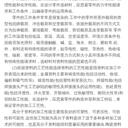
理性能和化学性能。在设计零件选材时，应思索零件的力学性能请
求和工作条件，以确保零件的运用寿命。
零件的工作条件常常是很复杂的.工作中的零件所受外载荷的类
型包括静载荷、冲击载荷和交变载荷等。依据外载荷的不同方式又
分为拉伸载荷、紧缩载荷、弯曲载荷、剪切载荷及改变载荷等.零件
的工作温度包括低温、室温、高温、交变温度等。环境介质条件包
括能否加光滑剂，能否接触酸、碱、盐、海水、粉尘、磨粒等.此
外，有时还有特殊性能的请求，如导电性、磁性、导热性、热收缩
性、辐射、密度等。不同的零件受力方式和大小及环境条件不同或
有特殊性能请求时，选材时对资料性能的思索也不同.
(2)依据资料的工艺性能选择资料的工艺性能是指资料在加工中
所表现出来的性能，金属资料主要有铸造性能(包括活动性、收缩、
偏析和吸气性等)、锻造性能(包括塑性和变形抗力)、焊接性能(包括
焊接接头产生工艺缺陷的敏理性及焊接接头的运用性能)、热处置性
能(包括淬透性、淬火变形、开裂倾向、过热敏理性、耐回火性等)和
切削加工性能。在选材中，应思索零件的构造外形和加工特征，来
保证零件的加工工艺性。
高分子资料的加工性能主要指良好的可塑性、可挤压性、可纺
性和可延性.这些加工性能为高分子资料提供了适于多种多样加工技
术的可能性，也是高分子资料能得到普遍应用的重要缘由.陶瓷资料