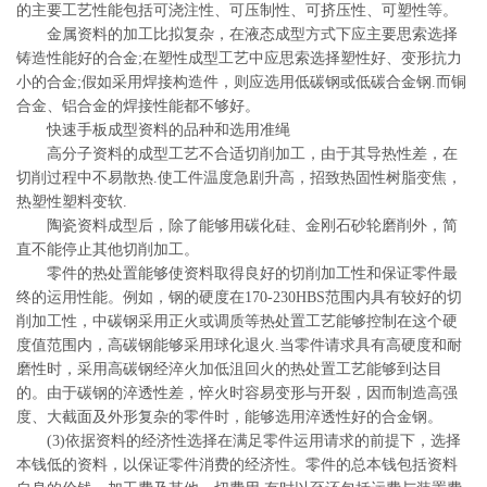
的主要工艺性能包括可浇注性、可压制性、可挤压性、可塑性等。
金属资料的加工比拟复杂，在液态成型方式下应主要思索选择
铸造性能好的合金;在塑性成型工艺中应思索选择塑性好、变形抗力
小的合金;假如采用焊接构造件，则应选用低碳钢或低碳合金钢.而铜
合金、铝合金的焊接性能都不够好。
快速手板成型资料的品种和选用准绳
高分子资料的成型工艺不合适切削加工，由于其导热性差，在
切削过程中不易散热.使工件温度急剧升高，招致热固性树脂变焦，
热塑性塑料变软.
陶瓷资料成型后，除了能够用碳化硅、金刚石砂轮磨削外，简
直不能停止其他切削加工。
零件的热处置能够使资料取得良好的切削加工性和保证零件最
终的运用性能。例如，钢的硬度在170-230HBS范围内具有较好的切
削加工性，中碳钢采用正火或调质等热处置工艺能够控制在这个硬
度值范围内，高碳钢能够采用球化退火.当零件请求具有高硬度和耐
磨性时，采用高碳钢经淬火加低沮回火的热处置工艺能够到达目
的。由于碳钢的淬透性差，悴火时容易变形与开裂，因而制造高强
度、大截面及外形复杂的零件时，能够选用淬透性好的合金钢。
(3)依据资料的经济性选择在满足零件运用请求的前提下，选择
本钱低的资料，以保证零件消费的经济性。零件的总本钱包括资料