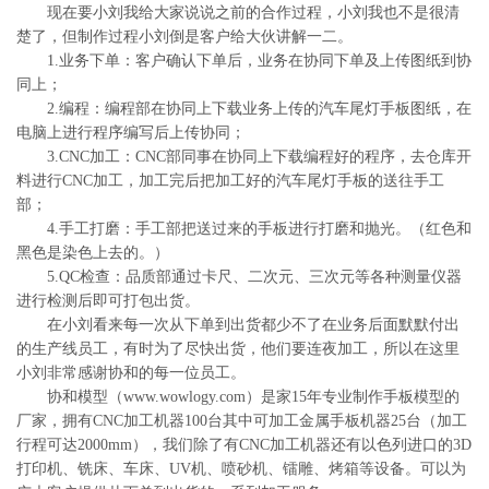
现在要小刘我给大家说说之前的合作过程，小刘我也不是很清
楚了，但制作过程小刘倒是客户给大伙讲解一二。
1.业务下单：客户确认下单后，业务在协同下单及上传图纸到协
同上；
2.编程：编程部在协同上下载业务上传的汽车尾灯手板图纸，在
电脑上进行程序编写后上传协同；
3.CNC加工：CNC部同事在协同上下载编程好的程序，去仓库开
料进行CNC加工，加工完后把加工好的汽车尾灯手板的送往手工
部；
4.手工打磨：手工部把送过来的手板进行打磨和抛光。（红色和
黑色是染色上去的。）
5.QC检查：品质部通过卡尺、二次元、三次元等各种测量仪器
进行检测后即可打包出货。
在小刘看来每一次从下单到出货都少不了在业务后面默默付出
的生产线员工，有时为了尽快出货，他们要连夜加工，所以在这里
小刘非常感谢协和的每一位员工。
协和模型（www.wowlogy.com）是家15年专业制作手板模型的
厂家，拥有CNC加工机器100台其中可加工金属手板机器25台（加工
行程可达2000mm），我们除了有CNC加工机器还有以色列进口的3D
打印机、铣床、车床、UV机、喷砂机、镭雕、烤箱等设备。可以为