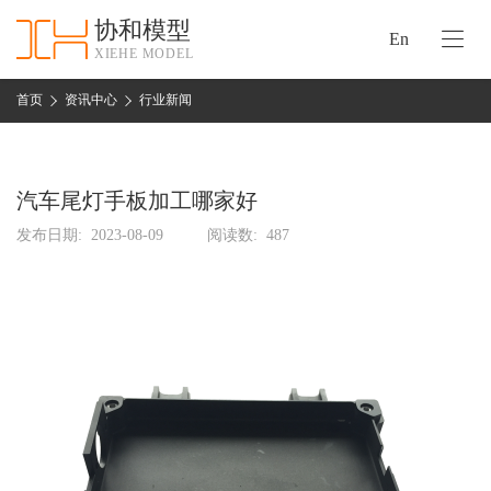
协和模型
En
XIEHE MODEL
协
和
首页
资讯中心
行业新闻
首
手
页
板
模
汽车尾灯手板加工哪家好
资
型
质
发布日期:
2023-08-09
阅读数:
487
认
加
证
工
实
保
力
密
措
关
施
于
协
联
和