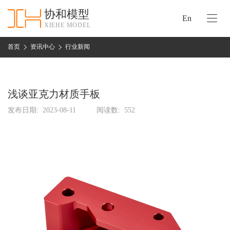
协和模型
En
XIEHE MODEL
协
和
首页
资讯中心
行业新闻
首
手
页
板
模
浅谈亚克力材质手板
资
型
质
发布日期:
2023-08-11
阅读数:
552
认
加
证
工
实
保
力
密
措
关
施
于
协
联
和