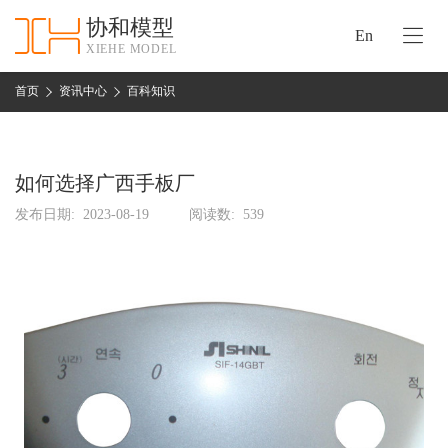
协和模型
En
XIEHE MODEL
协
和
首页
资讯中心
百科知识
首
手
页
板
模
如何选择广西手板厂
资
型
质
发布日期:
2023-08-19
阅读数:
539
认
加
证
工
实
保
力
密
措
关
施
于
协
联
和