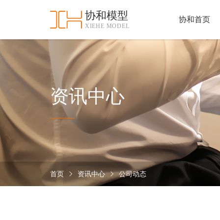
协和模型
协和首页
XIEHE MODEL
协
和
首
手
页
板
模
资
资讯中心
型
质
认
加
证
工
实
保
力
密
措
首页
资讯中心
公司动态
关
施
于
协
联
和