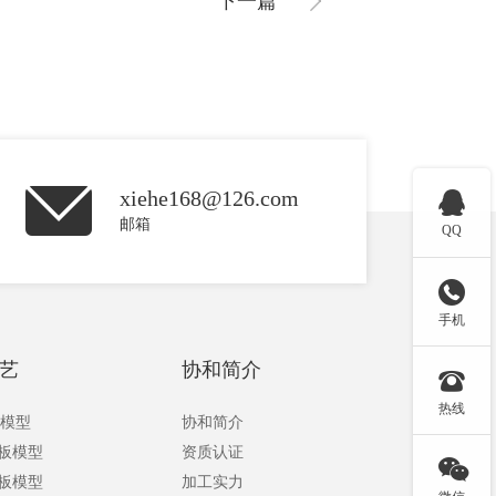
下一篇
xiehe168@126.com

邮箱
QQ

手机
艺
协和简介

热线
板模型
协和简介
手板模型
资质认证

手板模型
加工实力