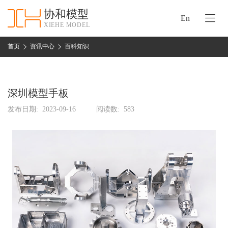
协和模型
En
XIEHE MODEL
协
和
首页
资讯中心
百科知识
首
手
页
板
模
深圳模型手板
资
型
质
发布日期:
2023-09-16
阅读数:
583
认
加
证
工
实
保
力
密
措
关
施
于
协
联
和