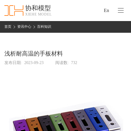
协和模型
En
XIEHE MODEL
协
和
首页
资讯中心
百科知识
首
手
页
板
模
浅析耐高温的手板材料
资
型
质
发布日期:
2023-09-23
阅读数:
732
认
加
证
工
实
保
力
密
措
关
施
于
协
联
和