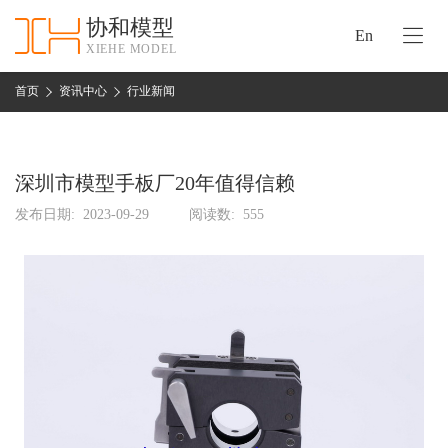
协和模型
En
XIEHE MODEL
协
和
首页
资讯中心
行业新闻
首
手
页
板
模
深圳市模型手板厂20年值得信赖
资
型
质
发布日期:
2023-09-29
阅读数:
555
认
加
证
工
实
保
力
密
措
关
施
于
协
联
和