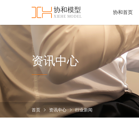
协和模型
协和首页
XIEHE MODEL
协
和
首
手
页
板
模
资
资讯中心
型
质
认
加
证
工
实
保
力
密
措
首页
资讯中心
行业新闻
关
施
于
协
联
和