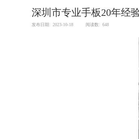
系
协
深圳市专业手板20年经
和
发布日期:
2023-10-18
阅读数:
648