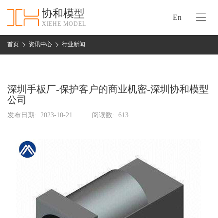
协和模型
En
XIEHE MODEL
协
和
首页
资讯中心
行业新闻
首
手
页
板
模
深圳手板厂-保护客户的商业机密-深圳协和模型
资
型
公司
质
认
发布日期:
2023-10-21
阅读数:
613
加
证
工
实
保
力
密
措
关
施
于
协
联
和