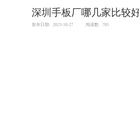
系
协
深圳手板厂哪几家比较
和
发布日期:
2023-10-27
阅读数:
705