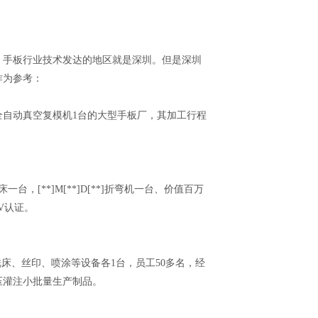
，手板行业技术发达的地区就是深圳。但是深圳
作为参考：
全自动真空复模机1台的大型手板厂，其加工行程
[**]M[**]D[**]折弯机一台、价值百万
BV认证。
铣床、丝印、喷涂等设备各1台，员工50多名，经
压灌注小批量生产制品。