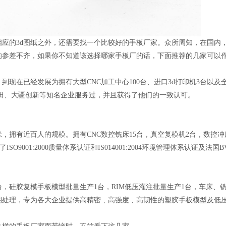
的3d图纸之外，还需要找一个比较好的手板厂家。众所周知，在国内
的参差不齐，如果你不知道该选择哪家手板厂的话，下面推荐的几家可以
现在已经发展为拥有大型CNC加工中心100台、进口3d打印机3台以及
福田、大疆创新等知名企业服务过，并且获得了他们的一致认可。
有近百人的规模。拥有CNC数控铣床15台，真空复模机2台，数控冲床一台，
O9001:2000质量体系认证和IS014001:2004环境管理体系认证及法国
台，硅胶复模手板模型批量生产1台，RIM低压灌注批量生产1台，车床、
期处理，专为各大企业提供高精密﹑高强度﹑高韧性的塑胶手板模型及低