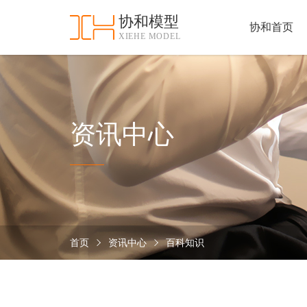
协和模型
协和首页
XIEHE MODEL
协
和
首
手
页
板
模
资
资讯中心
型
质
认
加
证
工
实
保
力
密
措
首页
资讯中心
百科知识
关
施
于
协
联
和