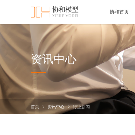
协和模型
协和首页
XIEHE MODEL
协
和
首
手
页
板
模
资
资讯中心
型
质
认
加
证
工
实
保
力
密
措
首页
资讯中心
行业新闻
关
施
于
协
联
和