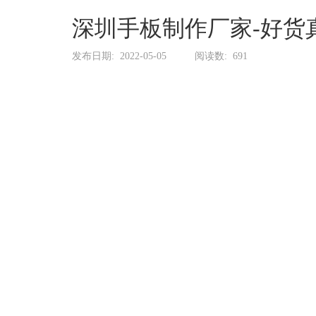
系
协
深圳手板制作厂家-好货
和
发布日期:
2022-05-05
阅读数:
691