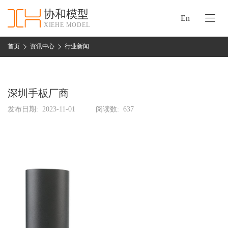
协和模型
En
XIEHE MODEL
协
和
首页
资讯中心
行业新闻
首
手
页
板
模
深圳手板厂商
资
型
质
发布日期:
2023-11-01
阅读数:
637
认
加
证
工
实
保
力
密
措
关
施
于
协
联
和