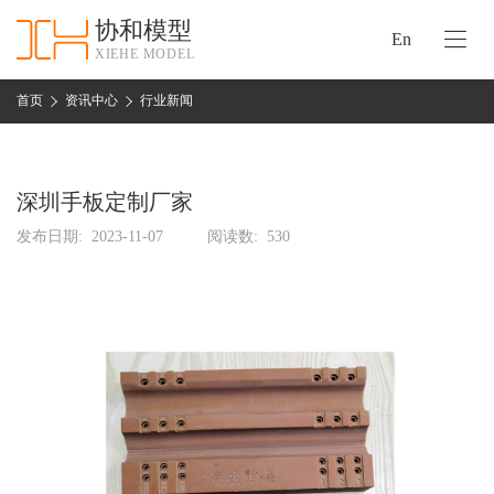
协和模型
En
XIEHE MODEL
协
和
首页
资讯中心
行业新闻
首
手
页
板
模
深圳手板定制厂家
资
型
质
发布日期:
2023-11-07
阅读数:
530
认
加
证
工
实
保
力
密
措
关
施
于
协
联
和