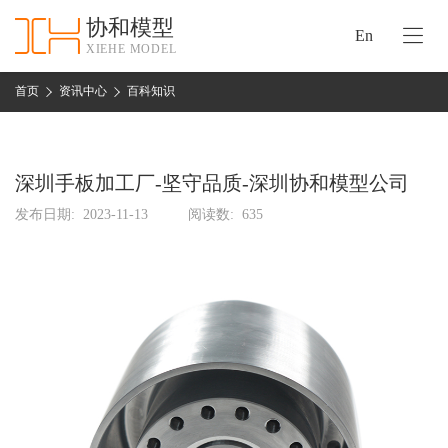
协和模型
En
XIEHE MODEL
协
和
首页
资讯中心
百科知识
首
手
页
板
模
深圳手板加工厂-坚守品质-深圳协和模型公司
资
型
质
发布日期:
2023-11-13
阅读数:
635
认
加
证
工
实
保
力
密
措
关
施
于
协
联
和