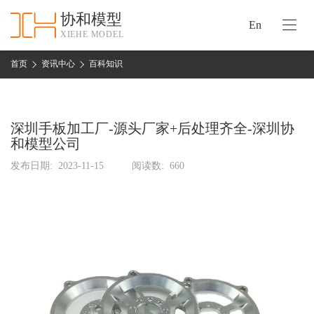
协和模型
En
XIEHE MODEL
协
和
首页
资讯中心
百科知识
首
手
页
板
模
深圳手板加工厂-源头厂家+后处理齐全-深圳协
资
型
和模型公司
质
认
发布日期:
2023-11-15
阅读数:
660
加
证
工
实
保
力
密
措
关
施
于
协
联
和