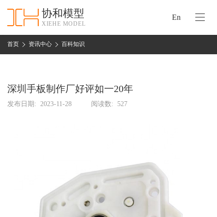
协和模型
En
XIEHE MODEL
协
和
首页
资讯中心
百科知识
首
手
页
板
模
深圳手板制作厂好评如一20年
资
型
质
发布日期:
2023-11-28
阅读数:
527
认
加
证
工
实
保
力
密
措
关
施
于
协
联
和