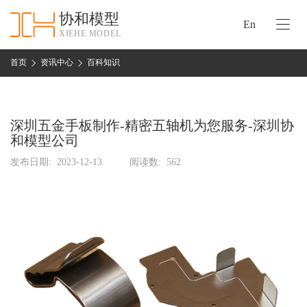
协和模型
En
XIEHE MODEL
协
和
首页
资讯中心
百科知识
首
手
页
板
模
深圳五金手板制作-精密五轴机为您服务-深圳协
资
型
和模型公司
质
认
发布日期:
2023-12-13
阅读数:
562
加
证
工
实
保
力
密
措
关
施
于
协
联
和