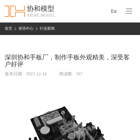
协和模型
En
XIEHE MODEL
协
和
首页
资讯中心
行业新闻
首
手
页
板
模
深圳协和手板厂，制作手板外观精美，深受客
资
型
户好评
质
认
发布日期:
2023-12-14
阅读数:
567
加
证
工
实
保
力
密
措
关
施
于
协
联
和