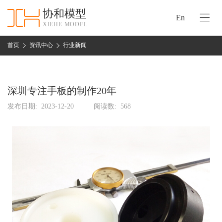
协和模型
En
XIEHE MODEL
协
和
首页
资讯中心
行业新闻
首
手
页
板
模
深圳专注手板的制作20年
资
型
质
发布日期:
2023-12-20
阅读数:
568
认
加
证
工
实
保
力
密
措
关
施
于
协
联
和