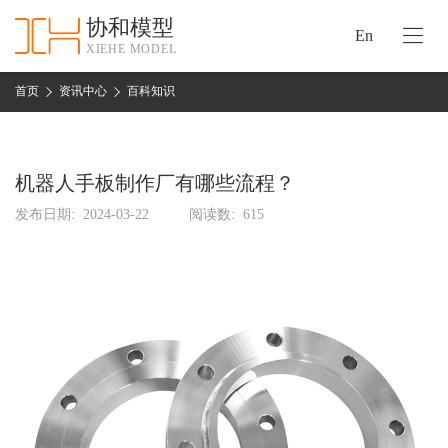
协和模型
En
XIEHE MODEL
协
和
首页
资讯中心
百科知识
首
手
页
板
模
机器人手板制作厂有哪些流程？
资
型
质
发布日期:
2024-03-22
阅读数:
615
认
加
证
工
实
保
力
密
措
关
施
于
协
联
和