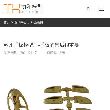
协和模型
En
XIEHE MODEL
协
和
首页
资讯中心
行业新闻
首
手
页
板
模
苏州手板模型厂-手板的售后很重要
资
型
质
发布日期:
2024-04-17
阅读数:
669
认
加
证
工
实
保
力
密
措
关
施
于
协
联
和