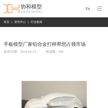
协和模型
En
XIEHE MODEL
协
和
首页
资讯中心
行业新闻
首
手
页
板
模
手板模型厂家铝合金打样帮您占领市场
资
型
质
发布日期:
2024-04-23
阅读数:
646
认
加
证
工
实
保
力
密
措
关
施
于
协
联
和