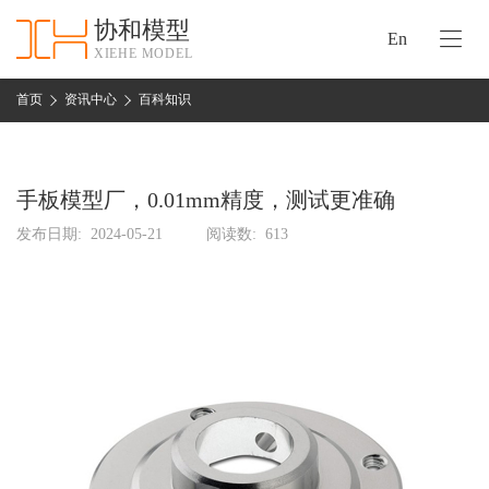
协和模型
En
XIEHE MODEL
协
和
首页
资讯中心
百科知识
首
手
页
板
模
手板模型厂，0.01mm精度，测试更准确
资
型
质
发布日期:
2024-05-21
阅读数:
613
认
加
证
工
实
保
力
密
措
关
施
于
协
联
和