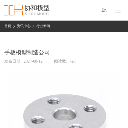
协和模型
En
XIEHE MODEL
协
和
首页
资讯中心
行业新闻
首
手
页
板
模
手板模型制造公司
资
型
质
发布日期:
2024-08-12
阅读数:
720
认
加
证
工
实
保
力
密
措
关
施
于
协
联
和