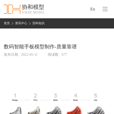
协和模型
En
XIEHE MODEL
协
和
首页
资讯中心
百科知识
首
手
页
板
模
数码智能手板模型制作-质量靠谱
资
型
质
发布日期:
2022-05-11
阅读数:
677
认
加
证
工
实
保
力
密
措
关
施
于
协
联
和