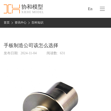
协和模型
En
XIEHE MODEL
协
和
首页
资讯中心
百科知识
首
手
页
板
模
手板制造公司该怎么选择
资
型
质
发布日期:
2024-11-04
阅读数:
631
认
加
证
工
实
保
力
密
措
关
施
于
协
联
和