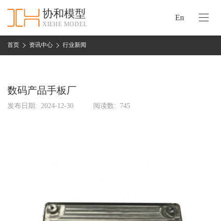
协和模型
En
XIEHE MODEL
协
和
首页
资讯中心
行业新闻
首
手
页
板
模
数码产品手板厂
资
型
质
发布日期:
2024-12-30
阅读数:
745
认
加
证
工
实
保
力
密
措
关
施
于
协
联
和