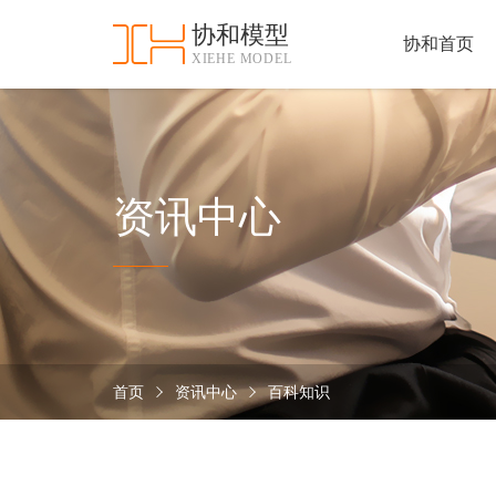
协和模型
协和首页
XIEHE MODEL
协
和
首
手
页
板
模
资
资讯中心
型
质
认
加
证
工
实
保
力
密
措
首页
资讯中心
百科知识
关
施
于
协
联
和