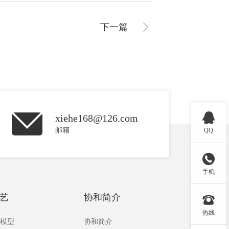
下一篇

xiehe168@126.com
邮箱
QQ

手机
艺
协和简介

热线
板模型
协和简介