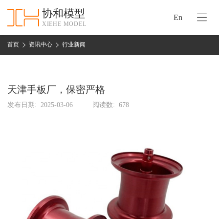
协和模型
En
XIEHE MODEL
协
和
首页
资讯中心
行业新闻
首
手
页
板
模
天津手板厂，保密严格
资
型
质
发布日期:
2025-03-06
阅读数:
678
认
加
证
工
实
保
力
密
措
关
施
于
协
联
和