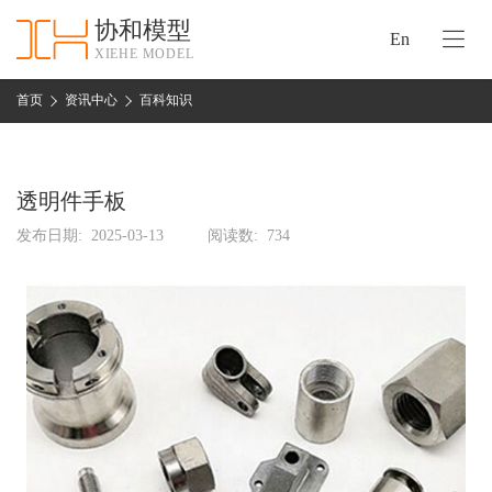
协和模型
En
XIEHE MODEL
协
和
首页
资讯中心
百科知识
首
手
页
板
模
透明件手板
资
型
质
发布日期:
2025-03-13
阅读数:
734
认
加
证
工
实
保
力
密
措
关
施
于
协
联
和