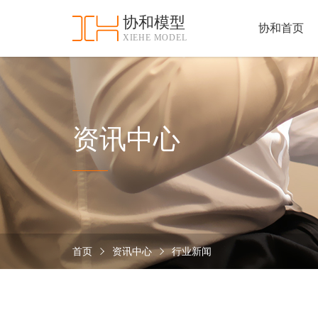
协和模型
协和首页
XIEHE MODEL
协
和
首
手
页
板
模
资
资讯中心
型
质
认
加
证
工
实
保
力
密
措
首页
资讯中心
行业新闻
关
施
于
协
联
和