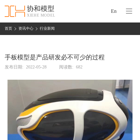
协和模型
En
XIEHE MODEL
协
和
首页
资讯中心
行业新闻
首
手
页
板
模
手板模型是产品研发必不可少的过程
资
型
质
发布日期:
2022-05-28
阅读数:
682
认
加
证
工
实
保
力
密
措
关
施
于
协
联
和