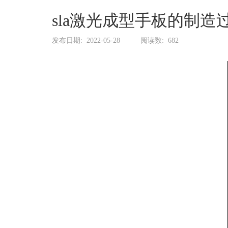
系
协
sla激光成型手板的制造
和
发布日期:
2022-05-28
阅读数:
682