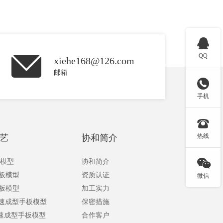

QQ
xiehe168@126.com
邮箱

手机

热线
艺
协和简介

板模型
协和简介
手板模型
资质认证
微信
手板模型
加工实力
快速成型手板模型
保密措施
快速成型手板模型
合作客户