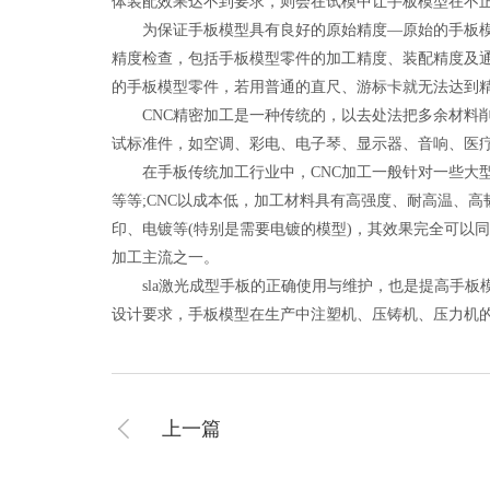
体装配效果达不到要求，则会在试模中让手板模型在不
为保证手板模型具有良好的原始精度—原始的手板模型
精度检查，包括手板模型零件的加工精度、装配精度及
的手板模型零件，若用普通的直尺、游标卡就无法达到
CNC精密加工是一种传统的，以去处法把多余材料削掉
试标准件，如空调、彩电、电子琴、显示器、音响、医
在手板传统加工行业中，CNC加工一般针对一些大型工件和外观
等等;CNC以成本低，加工材料具有高强度、耐高温、
印、电镀等(特别是需要电镀的模型)，其效果完全可以
加工主流之一。
sla激光成型手板的正确使用与维护，也是提高手板
设计要求，手板模型在生产中注塑机、压铸机、压力机
上一篇