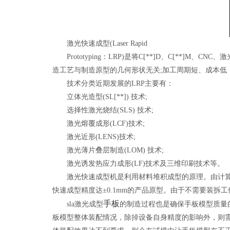
激光快速成型(Laser Rapid
Prototyping：LRP)是将C[**]D、C[*
造工艺与制造原型的几何形状无关;加工周期短、成本低，
技术分类近期发展的LRP主要有：
立体光造型(SL[**]) 技术;
选择性激光烧结(SLS) 技术;
激光熔覆成形(LCF)技术;
激光近形(LENS)技术;
激光薄片叠层制造(LOM) 技术;
激光诱发热应力成形(LF)技术及三维印刷技术等。
激光快速成型机是利用材料堆积成型的原理。由计算机进
快速成型精度达±0.1mm的产品原型。由于不需要装拆
手板
sla激光成型
的制造过程也是确保手板模型质量
板模型整体装配情况，除掉设备自身精度的影响外，则