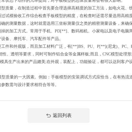
正常状态下动作的几率提高，对手板模型的总体质量将会有很大影响。
质量，在制造过程中首先要合理选择高精度的加工方法，如电火花、线
通过试模验收工作综合检查手板模型的精度，在检查时还需尽量选用高精
精确的测量数据，这时就需选用三坐标测量仪之类的精密测量设备，来确
的加工方式。常用于手机、PD[**]、数码相机、小家电以及电子电脑
疗设备、摩托车、汽车配件等产品。
版，而且加工材料广泛，有[**]BS、PU、P[**](尼龙)、PC、PV
高韧性、透明等要求，同时可制作铝合金等金属样板;而且，CNC模型处理
同模具生产出来的产品媲美;在外观，装配上，功能验证，都可以达到客户
模型质量的一大因素。例如：手板模型的安装调试方式应恰当，在有热流
的参数需与设计要求相符合等等。
返回列表