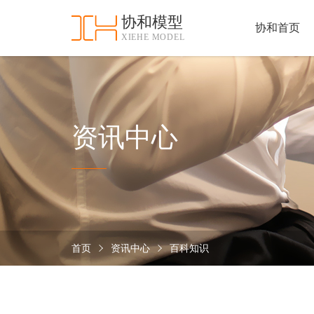
协和模型
协和首页
XIEHE MODEL
协
和
首
手
页
板
模
资
资讯中心
型
质
认
加
证
工
实
保
力
密
措
首页
资讯中心
百科知识
关
施
于
协
联
和