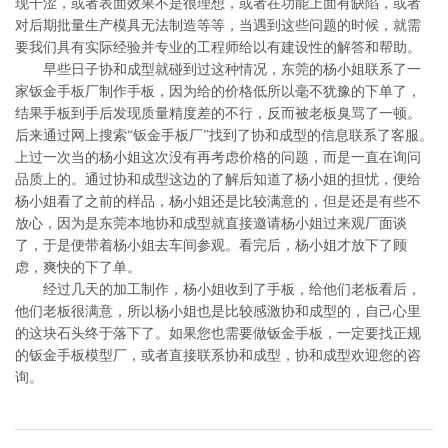
现干涩，或者表面效果不是很理想，或者在功能上面有缺陷，或者
对后期批量生产模具无法制造等等，当遇到这些问题的时候，就需
要我们具有实际经验并专业的工程师给以有建设性的解答和帮助。
早些日子协和成型就碰到过这种情况，东莞的杨小姐联系了一
家钣金手板厂制作手板，因为给的价格低所以毫不犹豫的下单了，
结果手板到手后发现质量精度差的不行，反而被老板臭骂了一顿。
后来通过网上搜索“钣金手板厂”找到了协和成型的信息联系了客服。
上过一次当的杨小姐这次没有再考虑价格的问题，而是一直在询问
品质上的。通过协和成型这边的了解后知道了杨小姐的担忧，便给
杨小姐看了之前的样品，杨小姐还是比较满意的，但是还是有些不
放心，因为是东莞本地协和成型就直接邀请杨小姐过来观厂面谈
了，于是便带着杨小姐去车间参观。看完后，杨小姐才放下了顾
虑，爽快的下了单。
经过几天的加工制作，杨小姐收到了手板，给他们老板看后，
他们老板很满意，所以杨小姐也是比较感激协和成型的，自己心里
的这块石头终于落下了。如果您也需要做钣金手板，一定要找正规
的钣金手板模型厂，或者直接联系协和成型，协和成型欢迎您的咨
询。