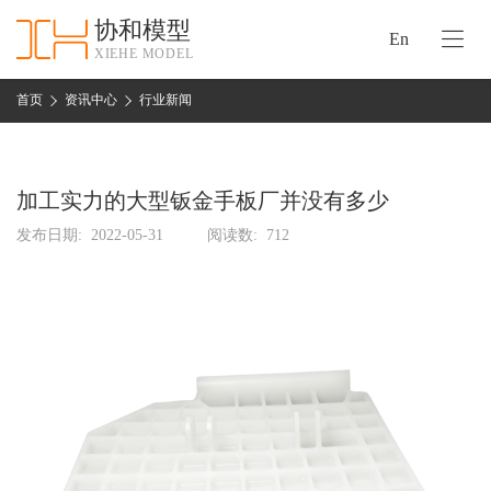
协和模型
En
XIEHE MODEL
协
和
首页
资讯中心
行业新闻
首
手
页
板
模
加工实力的大型钣金手板厂并没有多少
资
型
质
发布日期:
2022-05-31
阅读数:
712
认
加
证
工
实
保
力
密
措
关
施
于
协
联
和