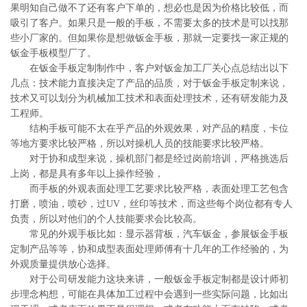
果明知自己做不了还有客户下单的，想必也是因为价格比较低，而
吸引了客户。如果只是一般的手板，不需要太多的技术是可以找那
些小厂家的。但如果你是想做钣金手板，那就一定要找一家正规的
钣金手板模型厂了。
在钣金手板定制制作中，客户对钣金加工厂关心点总结出以下
几点：技术能力直接决定了产品的品质，对于钣金手板定制来说，
技术又可以划分为机械加工技术和表面处理技术，还有研发能力及
工程师。
结构手板可能不太在乎产品的外观效果，对产品的精度，卡位
等地方要求比较严格，所以对操机人员的技能要求比较严格。
对于协和成型来说，操机部门都是经过岗前培训，严格挑选后
上岗，都是具有多年以上操作经验，
而手板的外观表面处理工艺要求比较严格，表面处理工艺包含
打磨，喷油，喷砂，过UV，丝印等技术，而这些每个岗位都有专人
负责，所以对他们的个人技能要求会比较高。
常见的外观手板比如：显示器背板，汽车钣金，参展钣金手板
定制产品等等，协和成型表面处理师傅有十几年的工作经验的，为
外观质量提供放心选择。
对于公司研发能力这块来讲，一般钣金手板定制都是设计师初
步理念构想，可能在具体加工过程中会遇到一些实际问题，比如出