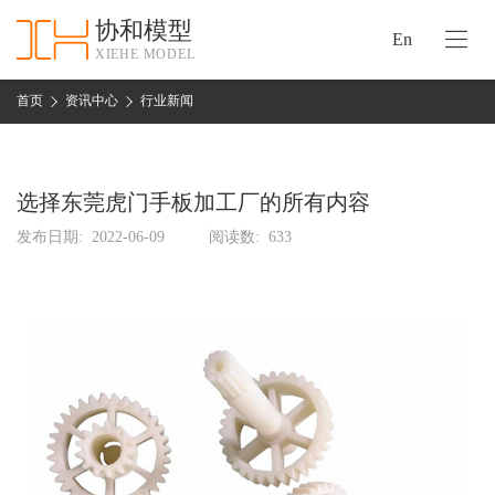
协和模型
En
XIEHE MODEL
协
和
首页
资讯中心
行业新闻
首
手
页
板
模
选择东莞虎门手板加工厂的所有内容
资
型
质
发布日期:
2022-06-09
阅读数:
633
认
加
证
工
实
保
力
密
措
关
施
于
协
联
和