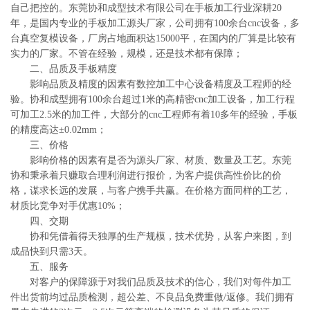
自己把控的。东莞协和成型技术有限公司在手板加工行业深耕20
年，是国内专业的手板加工源头厂家，公司拥有100余台cnc设备，多
台真空复模设备，厂房占地面积达15000平，在国内的厂算是比较有
实力的厂家。不管在经验，规模，还是技术都有保障；
二、品质及手板精度
影响品质及精度的因素有数控加工中心设备精度及工程师的经
验。协和成型拥有100余台超过1米的高精密cnc加工设备，加工行程
可加工2.5米的加工件，大部分的cnc工程师有着10多年的经验，手板
的精度高达±0.02mm；
三、价格
影响价格的因素有是否为源头厂家、材质、数量及工艺。东莞
协和秉承着只赚取合理利润进行报价，为客户提供高性价比的价
格，谋求长远的发展，与客户携手共赢。在价格方面同样的工艺，
材质比竞争对手优惠10%；
四、交期
协和凭借着得天独厚的生产规模，技术优势，从客户来图，到
成品快到只需3天。
五、服务
对客户的保障源于对我们品质及技术的信心，我们对每件加工
件出货前均过品质检测，超公差、不良品免费重做/返修。我们拥有