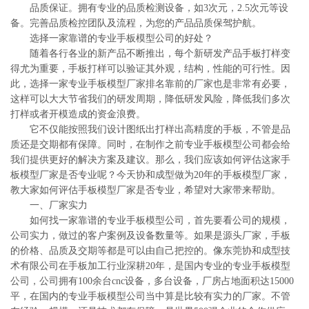
品质保证。拥有专业的品质检测设备，如3次元，2.5次元等设
备。完善品质检控团队及流程，为您的产品品质保驾护航。
选择一家靠谱的专业手板模型公司的好处？
随着各行各业的新产品不断推出，每个新研发产品手板打样变
得尤为重要，手板打样可以验证其外观，结构，性能的可行性。因
此，选择一家专业手板模型厂家排名靠前的厂家也是非常有必要，
这样可以大大节省我们的研发周期，降低研发风险，降低我们多次
打样或者开模造成的资金浪费。
它不仅能按照我们设计图纸出打样出高精度的手板，不管是品
质还是交期都有保障。同时，在制作之前专业手板模型公司都会给
我们提供更好的解决方案及建议。那么，我们应该如何评估这家手
板模型厂家是否专业呢？今天协和成型做为20年的手板模型厂家，
教大家如何评估手板模型厂家是否专业，希望对大家带来帮助。
一、厂家实力
如何找一家靠谱的专业手板模型公司，首先要看公司的规模，
公司实力，做过的客户案例及设备数量等。如果是源头厂家，手板
的价格、品质及交期等都是可以由自己把控的。像东莞协和成型技
术有限公司在手板加工行业深耕20年，是国内专业的专业手板模型
公司，公司拥有100余台cnc设备，多台设备，厂房占地面积达15000
平，在国内的专业手板模型公司当中算是比较有实力的厂家。不管