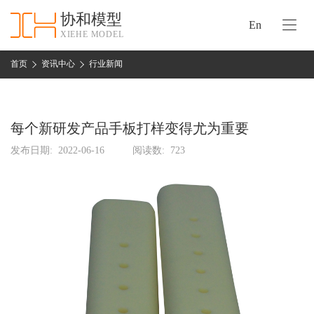
协和模型
En
XIEHE MODEL
协
和
首页
资讯中心
行业新闻
首
手
页
板
模
每个新研发产品手板打样变得尤为重要
资
型
质
发布日期:
2022-06-16
阅读数:
723
认
加
证
工
实
保
力
密
措
关
施
于
协
联
和