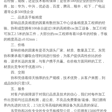
在经验，规模，还是技术都有保障；是世界500强企业的合作供应
商，如：华为，中兴，优必选，百度，腾讯，顺丰，松下，广电运
通等众多500强企业
二、品质及手板精度
影响品质及精度的因素有数控加工中心设备精度及工程师的经
验。协和成型拥有100余台超过1米的高精密cnc加工设备，加工行程
可加工2.5米的加工件，大部分的cnc工程师有着10多年的经验，手板
的精度高达±0.02mm；
三、价格
影响价格的因素有是否为源头厂家、材质、数量及工艺。东莞
协和秉承着只赚取合理利润进行报价，为客户提供高性价比的价
格，谋求长远的发展，与客户携手共赢。在价格方面同样的工艺，
材质比竞争对手优惠10%；
四、交期
协和凭借着得天独厚的生产规模，技术优势，从客户来图，到
成品快到只需3天。
五、服务
对客户的保障源于对我们品质及技术的信心，我们对每件加工
件出货前均过品质检测，超公差、不良品免费重做/返修。我们拥有
界内先进的3次元，2.5次元等高端的检测设备为其品质的保证。
东莞协和20年专业的专业手板模型公司，公司拥有15000平的专