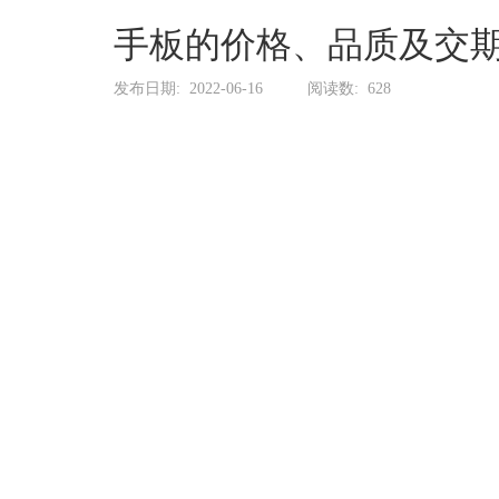
系
协
手板的价格、品质及交
和
发布日期:
2022-06-16
阅读数:
628