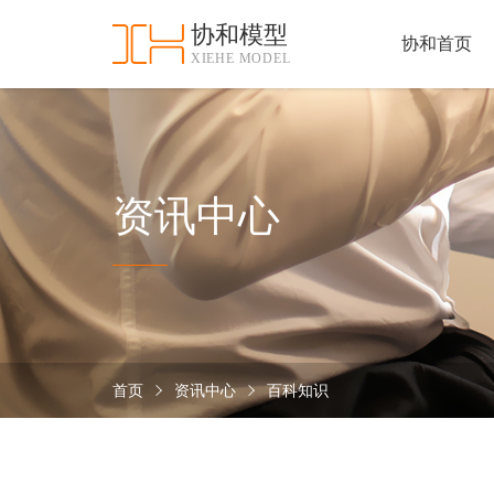
协和模型
协和首页
XIEHE MODEL
协
和
首
手
页
板
模
资
资讯中心
型
质
认
加
证
工
实
保
力
密
措
首页
资讯中心
百科知识
关
施
于
协
联
和