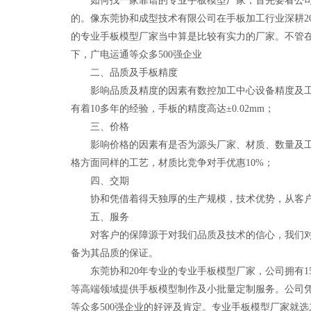
如何找一家靠谱的专业手板模型厂家，首先要看公司的
的。像东莞协和成型技术有限公司在手板加工行业深耕20
的专业手板模型厂家当中算是比较有实力的厂家。不管在
下，广电运通等众多500强企业
二、品质及手板精度
影响品质及精度的因素有数控加工中心设备精度及工程师的
有着10多年的经验，手板的精度高达±0.02mm；
三、价格
影响价格的因素有是否为源头厂家、材质、数量及工艺
格方面同样的工艺，材质比竞争对手优惠10%；
四、交期
协和凭借着得天独厚的生产规模，技术优势，从客户
五、服务
对客户的保障源于对我们品质及技术的信心，我们对每件
备为其品质的保证。
东莞协和20年专业的专业手板模型厂家，公司拥有150
等高端领域提供手板模型制作及小批量定制服务。公司
等众多500强企业的好评及肯定。专业手板模型厂家就选