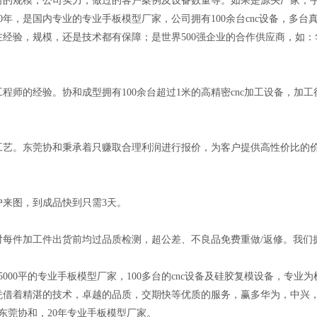
规模，公司实力，做过的客户案例及设备数量等。如果是源头厂家，手
年，是国内专业的专业手板模型厂家，公司拥有100余台cnc设备，多台真
经验，规模，还是技术都有保障；是世界500强企业的合作供应商，如
经验。协和成型拥有100余台超过1米的高精密cnc加工设备，加工行程
。东莞协和秉承着只赚取合理利润进行报价，为客户提供高性价比的价
来图，到成品快到只需3天。
加工件出货前均过品质检测，超公差、不良品免费重做/返修。我们拥有
00平的专业手板模型厂家，100多台的cnc设备及硅胶复模设备，专业
凭借着精湛的技术，卓越的品质，交期快等优质的服务，赢多华为，中兴
东莞协和，20年专业手板模型厂家。