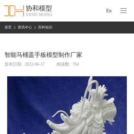
协和模型
En
XIEHE MODEL
协
和
首页
资讯中心
百科知识
首
手
页
板
模
智能马桶盖手板模型制作厂家
资
型
质
发布日期:
2022-06-17
阅读数:
764
认
加
证
工
实
保
力
密
措
关
施
于
协
联
和