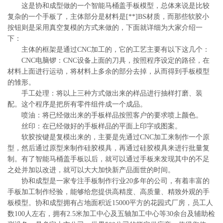
这是协和成型做的一个智能马桶盖手板模型，总体来说是比较
复杂的一个手板了，主体部分是材料是[**]BS材质，而那些软胶小
按钮则是采用真空复模的方式来做的，下面就详细为大家介绍一
下：
主体的框架是通过CNC加工的，它的工艺主要有以下这几个：
CNC电脑锣：CNC设备上面的刀具，按照程序设定的路径，在
材料上面进行运动，将材料上多余的部分去掉，从而得到手板模型
的雏形。
手工处理：将以上三种方式做出来的样品进行抽样打磨、装
配。这个程序是把所有零件组件成一个成品。
喷油：将已经做出来的手板样品按照客户的要求喷上颜色。
丝印：在已经做好的手板样品的平面上印字或图案。
软胶按键是复模出来的，主要是先通过CNC加工来制作一个原
型，然后通过原型来制作硅胶模具，再通过硅胶模具来进行批量复
制。有了智能马桶盖手板以后，就可以通过手板来发现其中的不足
之处并加以改进，就可以大大加快新产品面世的时间。
协和成型是一家专注手板制作行业20多年的公司，有着丰富的
手板加工制作经验，能够给您提供高精度、高质量、精致外观的手
板模型。协和成型拥有占地面积近15000平方的花园式厂房，员工人
数100人左右，拥有2.5米加工中心及五轴加工中心等30余台及辅助检