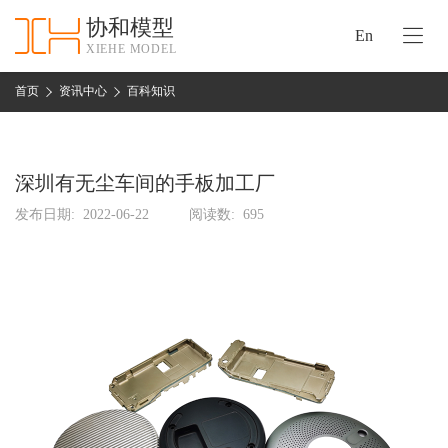
协和模型
En
XIEHE MODEL
协
和
首页
资讯中心
百科知识
首
手
页
板
模
深圳有无尘车间的手板加工厂
资
型
质
发布日期:
2022-06-22
阅读数:
695
认
加
证
工
实
保
力
密
措
关
施
于
协
联
和