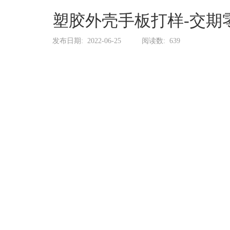
系
协
塑胶外壳手板打样-交期
和
发布日期:
2022-06-25
阅读数:
639