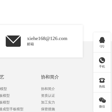
xiehe168@126.com

邮箱
QQ

手机
艺
协和简介

热线
板模型
协和简介
手板模型
资质认证

手板模型
加工实力
微信
快速成型手板模型
保密措施