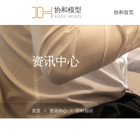
协和模型
协和首页
XIEHE MODEL
协
和
首
手
页
板
模
资
资讯中心
型
质
认
加
证
工
实
保
力
密
措
首页
资讯中心
百科知识
关
施
于
协
联
和