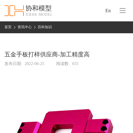
协和模型
En
XIEHE MODEL
协
和
首页
资讯中心
百科知识
首
手
页
板
模
五金手板打样供应商-加工精度高
资
型
质
发布日期:
2022-06-25
阅读数:
655
认
加
证
工
实
保
力
密
措
关
施
于
协
联
和