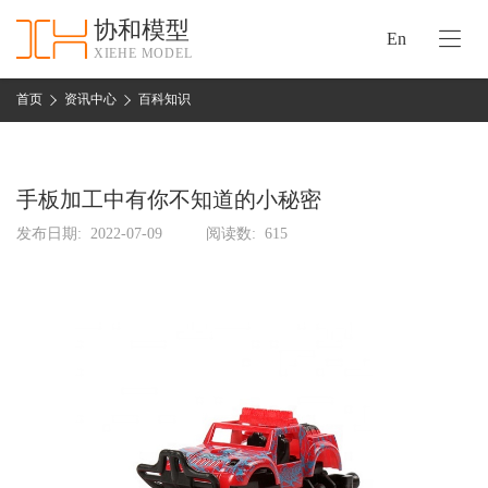
协和模型
En
XIEHE MODEL
协
和
首页
资讯中心
百科知识
首
手
页
板
模
手板加工中有你不知道的小秘密
资
型
质
发布日期:
2022-07-09
阅读数:
615
认
加
证
工
实
保
力
密
措
关
施
于
协
联
和