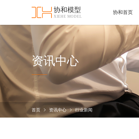
协和模型
协和首页
XIEHE MODEL
协
和
首
手
页
板
模
资
资讯中心
型
质
认
加
证
工
实
保
力
密
措
首页
资讯中心
行业新闻
关
施
于
协
联
和