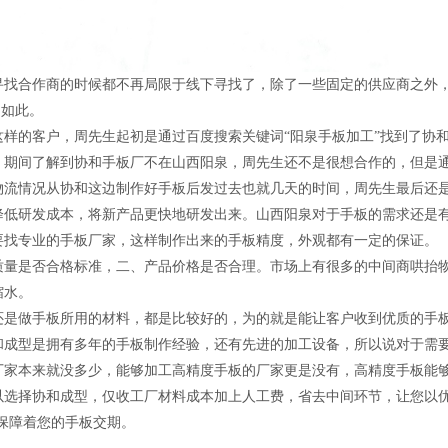
合作商的时候都不再局限于线下寻找了，除了一些固定的供应商之外，
是如此。
的客户，周先生起初是通过百度搜索关键词“阳泉手板加工”找到了协和
，期间了解到协和手板厂不在山西阳泉，周先生还不是很想合作的，但是
物流情况从协和这边制作好手板后发过去也就几天的时间，周先生最后还
研发成本，将新产品更快地研发出来。山西阳泉对于手板的需求还是有
要找专业的手板厂家，这样制作出来的手板精度，外观都有一定的保证。
是否合格标准，二、产品价格是否合理。市场上有很多的中间商哄抬物
缩水。
做手板所用的材料，都是比较好的，为的就是能让客户收到优质的手板
和成型是拥有多年的手板制作经验，还有先进的加工设备，所以说对于需
厂家本来就没多少，能够加工高精度手板的厂家更是没有，高精度手板能
择协和成型，仅收工厂材料成本加上人工费，省去中间环节，让您以优
，保障着您的手板交期。