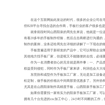
在这个互联网如此发达的时代，很多的企业公司在寻找
些B2B平台寻找合适的合作商，手板行业的客户很多也
就拿前段时间山西阳泉的周先生来说，他就是一位这样
有着20多年的手板制作经验，然后点击商桥进行沟通的
制作的案例，业务还给周先生详细的讲解了一下现在的
手板普遍适用于新研发的产品中，它可以帮助企业降低
其他地方找手板厂家，但是呢又不能随便的去找，必须
作为一名消费者担心的无非就是两件事：一、产品质量
权益受到侵犯，同时作为手板厂家来讲，利润也会大大
东莞协和成型作为手板加工厂家，无论是加工设备还是
松定制，做手板的价格比中间商那里优惠多了。另外协
尤其是在山西阳泉制作高精度手板，山西阳泉手板加工
如果你需要找一家有实力的阳泉手板加工厂家，可以选
拥有几十台先进的cnc加工中心，24小时不间断的工作