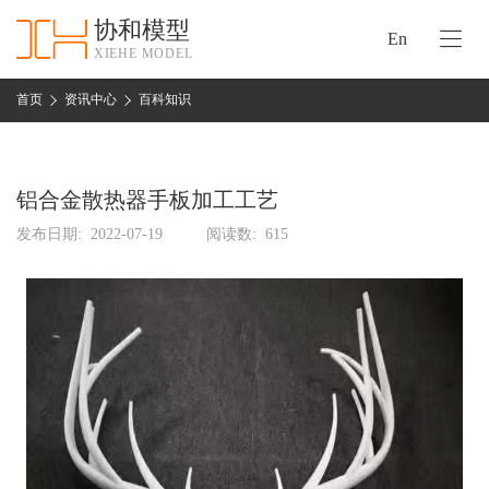
协和模型
En
XIEHE MODEL
协
和
首页
资讯中心
百科知识
首
手
页
板
模
铝合金散热器手板加工工艺
资
型
质
发布日期:
2022-07-19
阅读数:
615
认
加
证
工
实
保
力
密
措
关
施
于
协
联
和