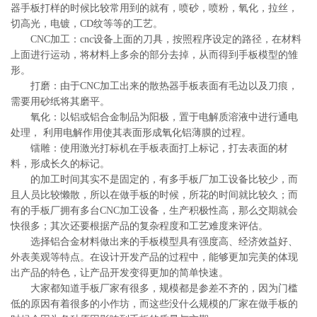
器手板打样的时候比较常用到的就有，喷砂，喷粉，氧化，拉丝，
切高光，电镀，CD纹等等的工艺。
CNC加工：cnc设备上面的刀具，按照程序设定的路径，在材料
上面进行运动，将材料上多余的部分去掉，从而得到手板模型的雏
形。
打磨：由于CNC加工出来的散热器手板表面有毛边以及刀痕，
需要用砂纸将其磨平。
氧化：以铝或铝合金制品为阳极，置于电解质溶液中进行通电
处理， 利用电解作用使其表面形成氧化铝薄膜的过程。
镭雕：使用激光打标机在手板表面打上标记，打去表面的材
料，形成长久的标记。
的加工时间其实不是固定的，有多手板厂加工设备比较少，而
且人员比较懒散，所以在做手板的时候，所花的时间就比较久；而
有的手板厂拥有多台CNC加工设备，生产积极性高，那么交期就会
快很多；其次还要根据产品的复杂程度和工艺难度来评估。
选择铝合金材料做出来的手板模型具有强度高、经济效益好、
外表美观等特点。在设计开发产品的过程中，能够更加完美的体现
出产品的特色，让产品开发变得更加的简单快速。
大家都知道手板厂家有很多，规模都是参差不齐的，因为门槛
低的原因有着很多的小作坊，而这些没什么规模的厂家在做手板的