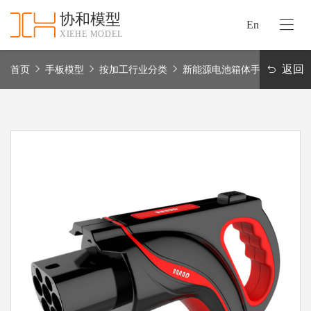
协和模型
En
XIEHE MODEL
协
和
返回
首页
手板模型
按加工行业分类
新能源电池箱体手板模型
首
手
页
板
模
资
型
质
认
加
证
工
实
保
力
密
措
关
施
于
协
联
和