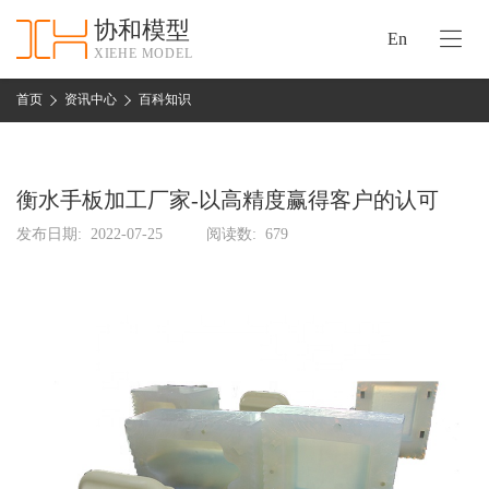
协和模型
En
XIEHE MODEL
协
和
首页
资讯中心
百科知识
首
手
页
板
模
衡水手板加工厂家-以高精度赢得客户的认可
资
型
质
发布日期:
2022-07-25
阅读数:
679
认
加
证
工
实
保
力
密
措
关
施
于
协
联
和