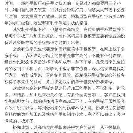
时间。一般的手板厂都是手动换刀的，光是对刀都需要两三个小
时，利用自动换刀装置，可以分分钟对好刀，能够大大节省不必要
的时间，大大提高生产效率。其次，协和成型在手板行业有着20多
年的加工经验，这些都有利于保证手板的精度。
其实制作手板不难，但是制作高精度、高质量的手板模型并不
是每个手板厂能加工出来的，制作高精度手板模型需要有专业的设
备以及经验丰富的手板师傅才能加工出来。
之前有位李先生想要定制高精度箱体手板模型，在网上找了多
家手板厂，该客户对于精度的要求是非常高的，不能有任何差错。
经过对比那么多家后选择了协和成型，并下了单。几天后李先生按
时的收到了手板，而且对收到手板后非常惊喜，表示这次算是找对
厂家了，协和成型以丰富的制作经验、高精度的手板和贴心的服务
获得了李先生的认可，并且决定以后的单子也交给协和来做。
这款铝合金箱体手板算是比较难加工的手板，不仅孔多、齿轮
多、凹槽多，加工起来极为不便，有多个面需要加工。客户在找到
协和成型之前，找的很多供应商都加工不了，有的手板厂虽然跟客
户吹牛说可以做，等到做出来的时候却不尽人意。协和成型凭借着
高精度的数控加工以及熟练的手板制作技术，完全可以做出了客户
满意的手板来了。
协和成型，以高精度的手板来获得客户的认可，从不投机取